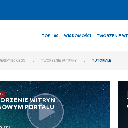
TOP 100
WIADOMOŚCI
TWORZENIE WI
rsyteckiego
WERSYTECKIEGO
TWORZENIE WITRYNY
TUTORIALE
y 7
ORZENIE WITRYN
NOWYM PORTALU
WIĘCEJ