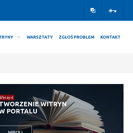
Wersja
Zaloguj
kontrastowa
TRYNY
WARSZTATY
ZGŁOŚ PROBLEM
KONTAKT
liferay 6
TWORZENIE WITRYN
W PORTALU
WIĘCEJ