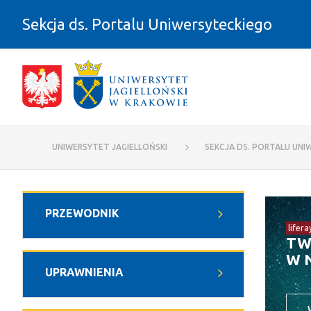
Przejdź do zawartości
Sekcja ds. Portalu Uniwersyteckiego
Tutoriale - Sekcja ds. Portalu Uniwe
UNIWERSYTET JAGIELLOŃSKI
SEKCJA DS. PORTALU UNI
PRZEWODNIK
lifera
TW
W 
UPRAWNIENIA