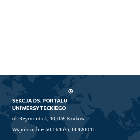
SEKCJA DS. PORTALU
UNIWERSYTECKIEGO
ul. Reymonta 4, 30-059 Kraków
Współrzędne:
50.063676, 19.920031