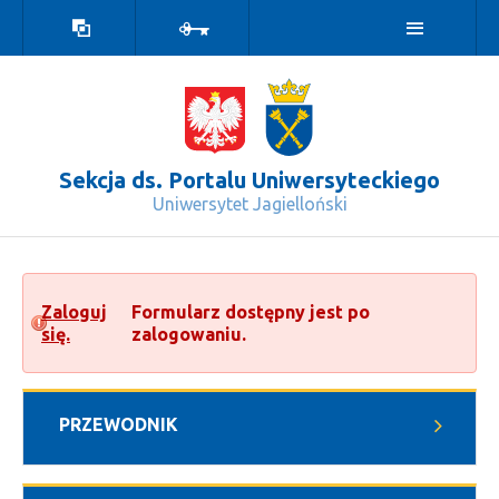
Wersja
Zaloguj
kontrastowa
Sekcja ds. Portalu Uniwersyteckiego
Uniwersytet Jagielloński
Wniosek o nadanie uprawnień - Sekcj
Zaloguj
Formularz dostępny jest po
się.
zalogowaniu.
PRZEWODNIK