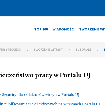
TOP 100
WIADOMOŚCI
TWORZENIE WI
 Sekcja ds. Portalu Uniwersyteckieg
WERSYTECKIEGO
TWORZENIE WITRYNY
TUTORIALE
ieczeństwo pracy w Portalu UJ
e Security dla redaktorów witryn w Portalu UJ
n publikowania treści cyfrowych na witrynach Portalu UJ