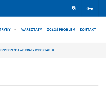
Wersja
Zaloguj
kontrastowa
TRYNY
WARSZTATY
ZGŁOŚ PROBLEM
KONTAKT
o
BEZPIECZEŃSTWO PRACY W PORTALU UJ