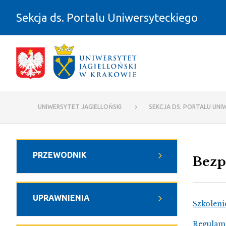
Przejdź do zawartości
Sekcja ds. Portalu Uniwersyteckiego
Bezpieczeństwo pracy w Portalu UJ -
UNIWERSYTET JAGIELLOŃSKI
SEKCJA DS. PORTALU UNI
PRZEWODNIK
Bezp
UPRAWNIENIA
Szkoleni
Regulami