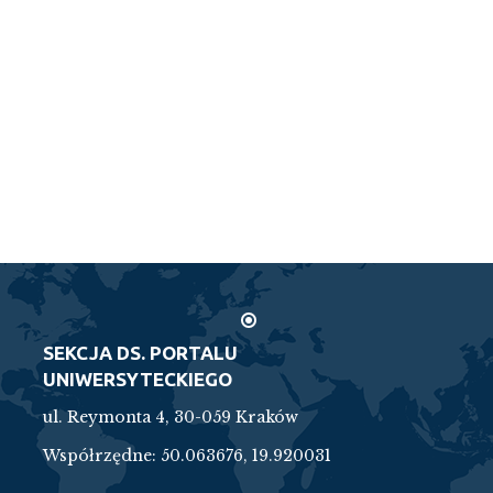
SEKCJA DS. PORTALU
UNIWERSYTECKIEGO
ul. Reymonta 4, 30-059 Kraków
Współrzędne:
50.063676, 19.920031